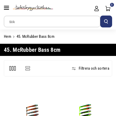
Gå Vidare Till
0
Innehåll
Sök
Hem
45. McRubber Bass 8cm
P
45. McRubber Bass 8cm
r
o
Filtrera och sortera
d
u
k
t
s
e
r