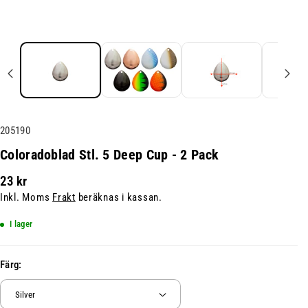
L
205190
a
Coloradoblad Stl. 5 Deep Cup - 2 Pack
g
23 kr
e
Inkl. Moms
Frakt
beräknas i kassan.
r
h
I lager
å
l
Färg:
l
n
i