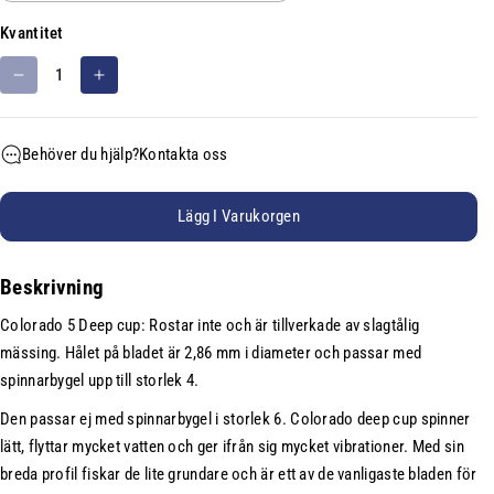
n
Kvantitet
g
s
M
Ö
e
i
k
n
n
a
Behöver du hjälp?
Kontakta oss
h
s
k
e
k
v
a
a
t
Lägg I Varukorgen
k
n
:
v
t
Beskrivning
a
i
n
t
Colorado 5 Deep cup: Rostar inte och är tillverkade av slagtålig
t
e
mässing. Hålet på bladet är 2,86 mm i diameter och passar med
i
t
spinnarbygel upp till storlek 4.
t
f
e
ö
Den passar ej med spinnarbygel i storlek 6. Colorado deep cup spinner
t
r
lätt, flyttar mycket vatten och ger ifrån sig mycket vibrationer. Med sin
f
C
breda profil fiskar de lite grundare och är ett av de vanligaste bladen för
ö
o