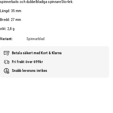
spinnerbaits och dubbelbladiga spinnareStorlek:
r
l
C
o
Längd: 35 mm
o
r
Bredd: 27 mm
l
a
o
d
vikt: 2,8 g
r
o
Variant:
Spinnarblad
a
b
d
l
o
a
Betala säkert med Kort & Klarna
b
d
Fri frakt över 699kr
l
s
a
t
Snabb leverans inrikes
d
l
s
.
t
5
l
D
.
e
5
e
D
p