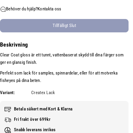
n
n
a
Behöver du hjälp?
Kontakta oss
i
s
k
n
k
v
a
a
g
Tillfälligt Slut
k
n
s
v
t
e
Beskrivning
a
i
n
n
t
h
Clear Coat gloss är ett tunnt, vattenbaserat skydd till dina färger som
t
e
e
ger en glansig finish.
i
t
t
t
f
Perfekt som lack för samples, spinnardelar, eller för att motverka
:
e
ö
fisheyes på dina beten.
t
r
f
C
Variant:
Createx Lack
ö
r
r
e
Betala säkert med Kort & Klarna
C
a
Fri frakt över 699kr
r
t
e
e
Snabb leverans inrikes