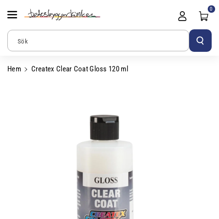
Gå Vidare Till
0
Innehåll
Sök
Hem
Createx Clear Coat Gloss 120 ml
Gå Vidare Till
Produktinformation