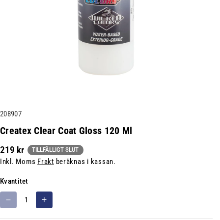
L
208907
a
Createx Clear Coat Gloss 120 Ml
g
219 kr
e
TILLFÄLLIGT SLUT
Inkl. Moms
Frakt
beräknas i kassan.
r
h
Kvantitet
å
l
M
Ö
l
i
k