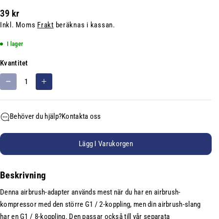
e
39 kr
r
Inkl. Moms
Frakt
beräknas i kassan.
h
å
I lager
l
Kvantitet
l
n
M
Ö
i
i
k
n
n
a
g
Behöver du hjälp?
Kontakta oss
s
k
s
k
v
e
a
a
Lägg I Varukorgen
n
k
n
h
v
t
e
Beskrivning
a
i
t
n
t
Denna airbrush-adapter används mest när du har en airbrush-
t
e
:
kompressor med den större G1 / 2-koppling, men din airbrush-slang
i
t
har en G1 / 8-koppling. Den passar också till vår separata