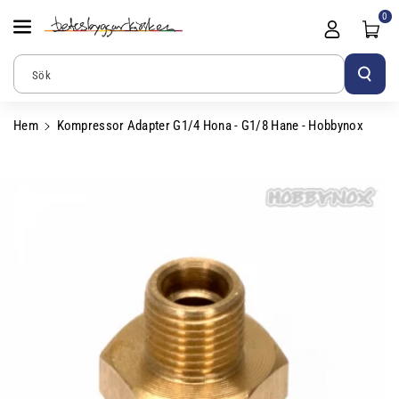
Gå Vidare Till
0
Innehåll
Sök
Hem
Kompressor Adapter G1/4 Hona - G1/8 Hane - Hobbynox
Gå Vidare Till
Produktinformation