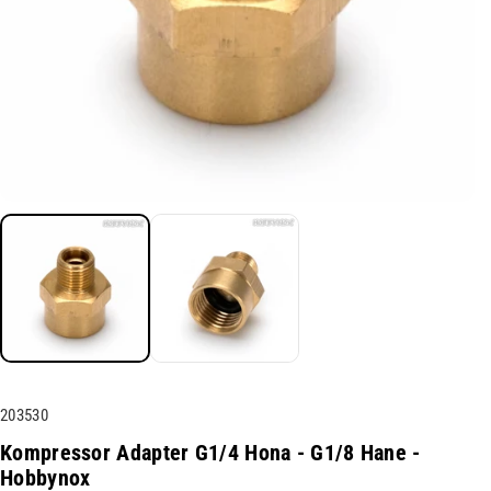
L
203530
a
Kompressor Adapter G1/4 Hona - G1/8 Hane -
g
Hobbynox