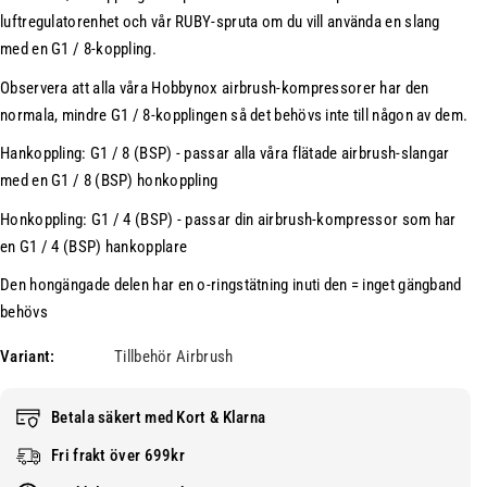
t
f
luftregulatorenhet och vår RUBY-spruta om du vill använda en slang
e
ö
med en G1 / 8-koppling.
t
r
f
K
Observera att alla våra Hobbynox airbrush-kompressorer har den
ö
o
normala, mindre G1 / 8-kopplingen så det behövs inte till någon av dem.
r
m
K
p
Hankoppling: G1 / 8 (BSP) - passar alla våra flätade airbrush-slangar
o
r
med en G1 / 8 (BSP) honkoppling
m
e
Honkoppling: G1 / 4 (BSP) - passar din airbrush-kompressor som har
p
s
en G1 / 4 (BSP) hankopplare
r
s
e
o
Den hongängade delen har en o-ringstätning inuti den = inget gängband
s
r
behövs
s
A
o
d
Variant:
Tillbehör Airbrush
r
a
A
p
Betala säkert med Kort & Klarna
d
t
a
e
Fri frakt över 699kr
p
r