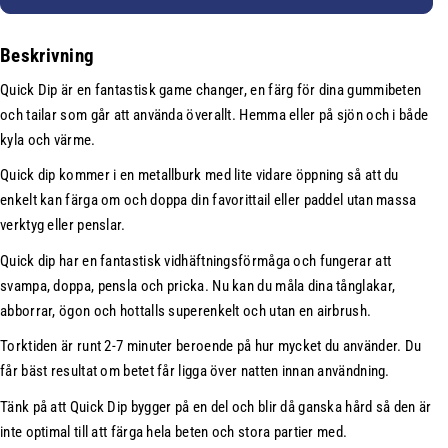
k
n
n
v
t
h
Beskrivning
a
i
e
n
t
Quick Dip är en fantastisk game changer, en färg för dina gummibeten
t
t
e
och tailar som går att använda överallt. Hemma eller på sjön och i både
i
t
:
kyla och värme.
t
f
e
ö
Quick dip kommer i en metallburk med lite vidare öppning så att du
t
r
enkelt kan färga om och doppa din favorittail eller paddel utan massa
f
S
verktyg eller penslar.
ö
o
Quick dip har en fantastisk vidhäftningsförmåga och fungerar att
r
f
S
t
svampa, doppa, pensla och pricka. Nu kan du måla dina tånglakar,
o
b
abborrar, ögon och hottalls superenkelt och utan en airbrush.
f
a
Torktiden är runt 2-7 minuter beroende på hur mycket du använder. Du
t
i
får bäst resultat om betet får ligga över natten innan användning.
b
t
a
Q
Tänk på att Quick Dip bygger på en del och blir då ganska hård så den är
i
u
inte optimal till att färga hela beten och stora partier med.