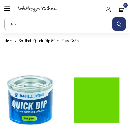
Gå Vidare Till
0
Innehåll
Sök
Hem
Softbait Quick Dip 50 ml Fluo Grön
Gå Vidare Till
Produktinformation