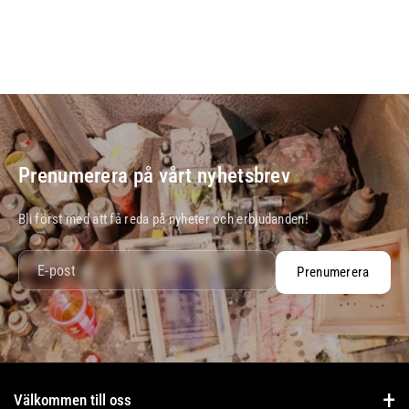
n
Prenumerera på vårt nyhetsbrev
Bli först med att få reda på nyheter och erbjudanden!
E-post
Prenumerera
Välkommen till oss