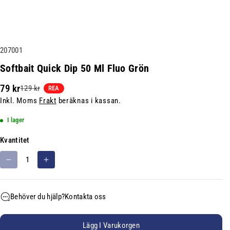
L
207001
a
Softbait Quick Dip 50 Ml Fluo Grön
g
79 kr
129 kr
e
REA
Inkl. Moms
Frakt
beräknas i kassan.
r
h
I lager
å
l
Kvantitet
l
M
Ö
n
i
k
i
n
a
n
Behöver du hjälp?
Kontakta oss
s
k
g
k
v
s
a
a
Lägg I Varukorgen
e