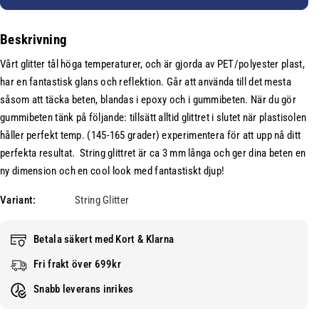
k
n
n
v
t
h
Beskrivning
a
i
e
n
t
Vårt glitter tål höga temperaturer, och är gjorda av PET/polyester plast,
t
t
e
har en fantastisk glans och reflektion. Går att använda till det mesta
i
t
:
såsom att täcka beten, blandas i epoxy och i gummibeten. När du gör
t
f
gummibeten tänk på följande: tillsätt alltid glittret i slutet när plastisolen
e
ö
håller perfekt temp. (145-165 grader) experimentera för att upp nå ditt
t
r
perfekta resultat.
String glittret är ca 3 mm långa och ger dina beten en
f
S
ö
t
ny dimension och en cool look med fantastiskt djup!
r
r
Variant:
String Glitter
S
i
t
n
r
g
Betala säkert med Kort & Klarna
i
G
Fri frakt över 699kr
n
l
g
i
Snabb leverans inrikes
G
t