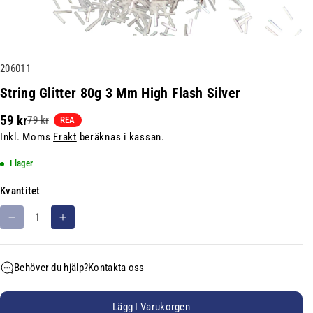
L
206011
a
String Glitter 80g 3 Mm High Flash Silver
g
59 kr
79 kr
e
REA
Inkl. Moms
Frakt
beräknas i kassan.
r
h
I lager
å
l
Kvantitet
l
M
Ö
n
i
k
i
n
a
n
Behöver du hjälp?
Kontakta oss
s
k
g
k
v
s
a
a
Lägg I Varukorgen
e