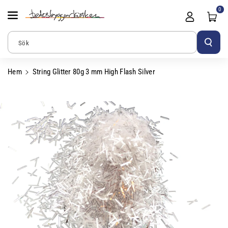
Gå Vidare Till
0
Innehåll
Sök
Hem
String Glitter 80g 3 mm High Flash Silver
Gå Vidare Till
Produktinformation