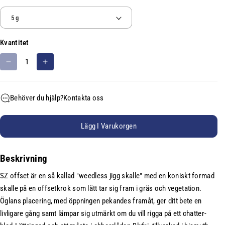
n
i
n
Kvantitet
g
s
M
Ö
e
i
k
n
n
a
Behöver du hjälp?
Kontakta oss
h
s
k
e
k
v
a
a
t
Lägg I Varukorgen
k
n
:
v
t
Beskrivning
a
i
n
t
SZ offset är en så kallad "weedless jigg skalle" med en koniskt formad
t
e
skalle på en offsetkrok som lätt tar sig fram i gräs och vegetation.
i
t
Öglans placering, med öppningen pekandes framåt, ger ditt bete en
t
f
livligare gång samt lämpar sig utmärkt om du vill rigga på ett chatter-
e
ö