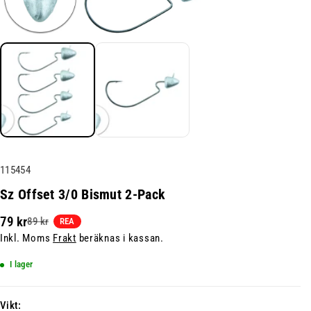
L
115454
a
Sz Offset 3/0 Bismut 2-Pack
g
79 kr
89 kr
e
REA
Inkl. Moms
Frakt
beräknas i kassan.
r
h
I lager
å
l
Vikt:
l