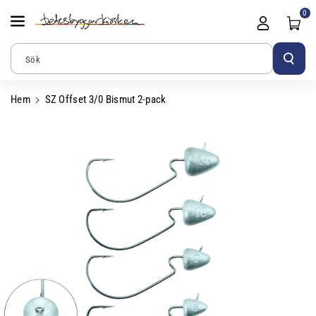
Gå Vidare Till
0
Innehåll
Sök
Hem
SZ Offset 3/0 Bismut 2-pack
Gå Vidare Till
Produktinformation