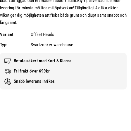
blad.Lättriggad och ett måste i abborrlådan.Blyfri, tillverkad i bismuth
t
r
legering för minsta möjliga miljöpåverkan!Tillgänglig i 4 olika vikter
f
S
ö
Z
vilket ger dig möjligheten att fiska både grunt och djupt samt snabbt och
r
O
långsamt.
S
f
Variant:
Offset Heads
Z
f
O
s
Typ:
Svartzonker warehouse
f
e
f
t
Betala säkert med Kort & Klarna
s
3
e
/
Fri frakt över 699kr
t
0
Snabb leverans inrikes
3
B
/
i
0
s
B
m
i
u
s
t
m
2
u
-