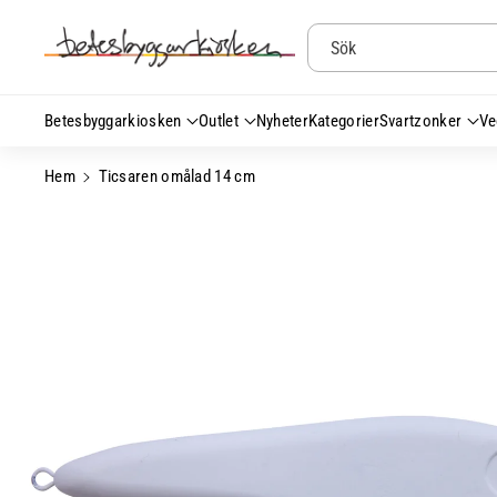
Gå Vidare Till
Innehåll
Sök
Betesbyggarkiosken
Outlet
Nyheter
Kategorier
Svartzonker
Ve
Hem
Ticsaren omålad 14 cm
Gå Vidare Till
Produktinformation