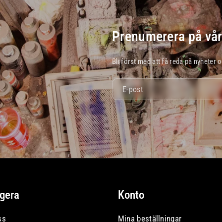
Prenumerera på vår
Bli först med att få reda på nyheter 
E-post
gera
Konto
ss
Mina beställningar