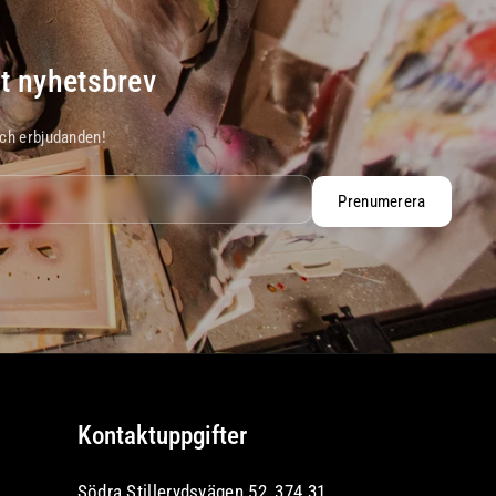
t nyhetsbrev
och erbjudanden!
Prenumerera
Kontaktuppgifter
Södra Stillerydsvägen 52, 374 31