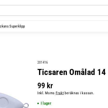
ckans Superklipp
L
201416
a
Ticsaren Omålad 14
g
e
99 kr
r
h
Inkl. Moms
Frakt
beräknas i kassan.
å
I lager
l