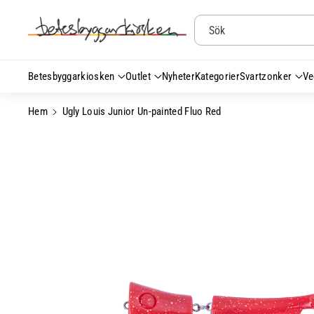
Gå Vidare Till
Innehåll
Sök
Betesbyggarkiosken
Outlet
Nyheter
Kategorier
Svartzonker
Ve
Hem
Ugly Louis Junior Un-painted Fluo Red
Gå Vidare Till
Produktinformation