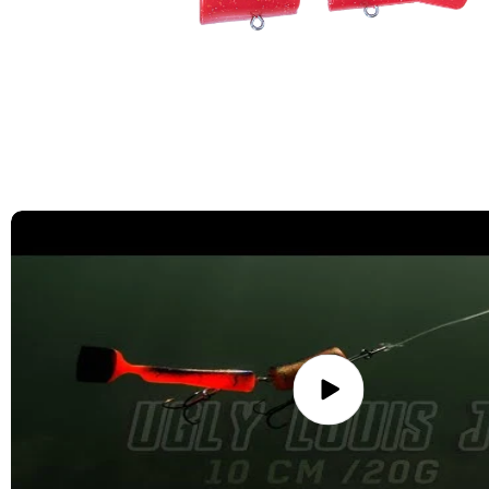
Spela
video