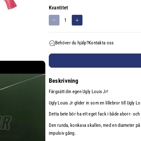
l
Kvantitet
n
i
M
Ö
n
i
k
g
n
a
s
Behöver du hjälp?
Kontakta oss
s
k
e
k
v
n
a
a
k
n
h
v
t
e
Beskrivning
a
i
t
n
t
:
Färgsätt din egen Ugly Louis Jr!
t
e
i
t
Ugly Louis Jr glider in som en lillebror till Ugly Lo
t
f
Detta bete bör ha ett eget fack i både aborr- oc
e
ö
t
r
Den runda, konkava skallen, med en diameter p
f
U
impulsiv gång.
ö
g