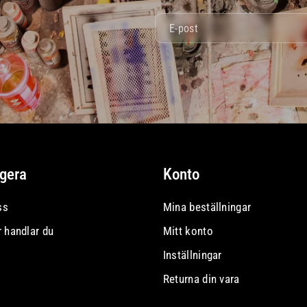
E-post
gera
Konto
ss
Mina beställningar
r handlar du
Mitt konto
Inställningar
Returna din vara