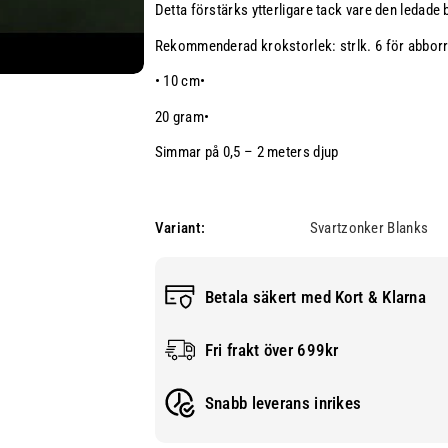
Detta förstärks ytterligare tack vare den ledad
r
l
U
y
Rekommenderad krokstorlek: strlk. 6 för abborre
g
L
•
10 cm•
l
o
y
u
20 gram•
L
i
Simmar på 0,5 – 2 meters djup
o
s
u
J
i
u
s
n
Variant:
Svartzonker Blanks
J
i
u
o
n
r
Betala säkert med Kort & Klarna
i
U
o
n
Fri frakt över 699kr
r
-
U
p
Snabb leverans inrikes
n
a
-
i