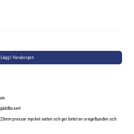
Lägg I Varukorgen
uis.
h gäddboxen!
å 23mm pressar mycket vatten och ger betet en oregelbunden och