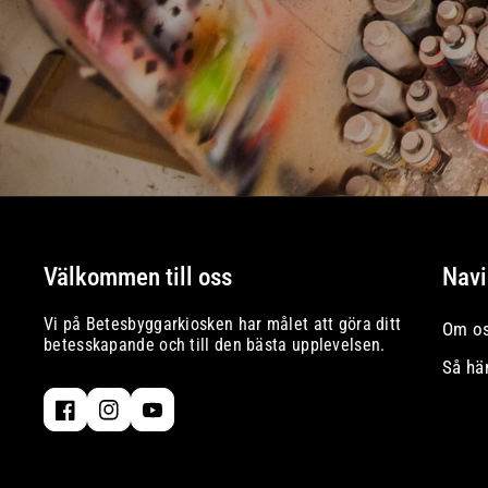
Välkommen till oss
Navi
Vi på Betesbyggarkiosken har målet att göra ditt
Om o
betesskapande och till den bästa upplevelsen.
Så hä
F
I
Y
A
N
O
C
S
U