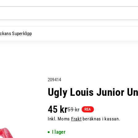
ckans Superklipp
L
209414
a
Ugly Louis Junior U
g
e
45 kr
59 kr
REA
r
h
Inkl. Moms
Frakt
beräknas i kassan.
å
I lager
l