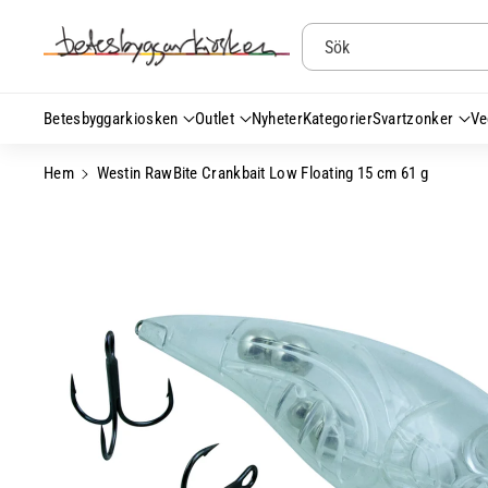
Gå Vidare Till
Innehåll
Sök
Betesbyggarkiosken
Outlet
Nyheter
Kategorier
Svartzonker
Ve
Hem
Westin RawBite Crankbait Low Floating 15 cm 61 g
Gå Vidare Till
Produktinformation