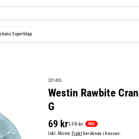
ckans Superklipp
L
201455
a
Westin Rawbite Cran
g
G
e
r
h
69 kr
119 kr
REA
å
Inkl. Moms
Frakt
beräknas i kassan.
l