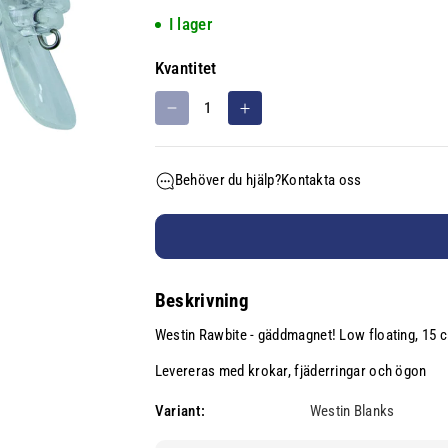
l
I lager
n
i
Kvantitet
n
g
M
Ö
s
i
k
e
n
a
Behöver du hjälp?
Kontakta oss
s
k
n
k
v
h
a
a
e
k
n
t
v
t
:
Beskrivning
a
i
n
t
Westin Rawbite - gäddmagnet! Low floating, 15 
t
e
i
t
Levereras med krokar, fjäderringar och ögon
t
f
Variant:
Westin Blanks
e
ö
t
r