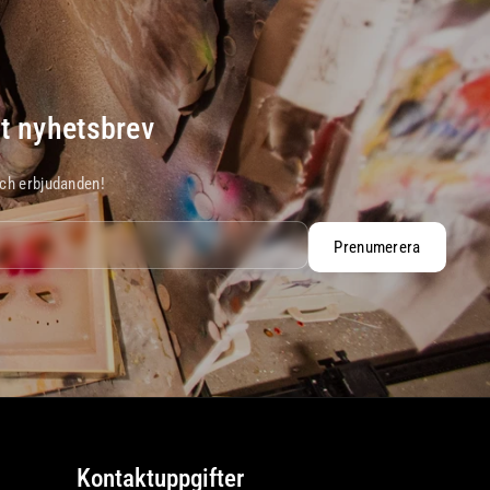
t nyhetsbrev
och erbjudanden!
Prenumerera
Kontaktuppgifter